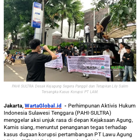
PAHI SULTRA Desak Kejagung Segera Panggil dan Tetapkan Lily Salim
Tersangka Kasus Korupsi PT LAM.
Jakarta,
WartaGlobal.id
-
Perhimpunan Aktivis Hukum
Indonesia Sulawesi Tenggara (PAHI-SULTRA)
menggelar aksi unjuk rasa di depan Kejaksaan Agung,
Kamis siang, menuntut penanganan tegas terhadap
kasus dugaan korupsi pertambangan PT Lawu Agung