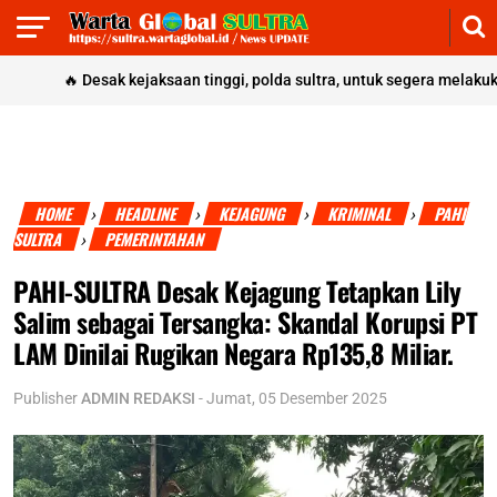
🔥
Desak kejaksaan tinggi, polda sultra, untuk segera melakukan pe
HOME
HEADLINE
KEJAGUNG
KRIMINAL
PAHI
›
›
›
›
SULTRA
PEMERINTAHAN
›
PAHI-SULTRA Desak Kejagung Tetapkan Lily
Salim sebagai Tersangka: Skandal Korupsi PT
LAM Dinilai Rugikan Negara Rp135,8 Miliar.
Publisher
ADMIN REDAKSI
-
Jumat, 05 Desember 2025