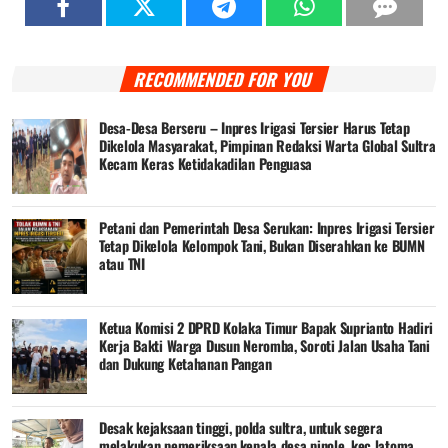
RECOMMENDED FOR YOU
Desa-Desa Berseru – Inpres Irigasi Tersier Harus Tetap
Dikelola Masyarakat, Pimpinan Redaksi Warta Global Sultra
Kecam Keras Ketidakadilan Penguasa
Petani dan Pemerintah Desa Serukan: Inpres Irigasi Tersier
Tetap Dikelola Kelompok Tani, Bukan Diserahkan ke BUMN
atau TNI
Ketua Komisi 2 DPRD Kolaka Timur Bapak Suprianto Hadiri
Kerja Bakti Warga Dusun Neromba, Soroti Jalan Usaha Tani
dan Dukung Ketahanan Pangan
Desak kejaksaan tinggi, polda sultra, untuk segera
melakukan pemeriksaan,kepala desa pinole, kec latoma,