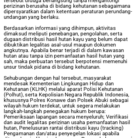
tersebut diduga berlangsung tanpa mengantongi
perizinan berusaha di bidang kehutanan sebagaimana
dipersyaratkan dalam ketentuan peraturan perundang-
undangan yang berlaku.
Berdasarkan informasi yang dihimpun, aktivitas
dimaksud meliputi penebangan, pengolahan, serta
dugaan distribusi hasil hutan kayu yang belum dapat
dibuktikan legalitas asal-usul maupun dokumen
angkutnya. Apabila benar terjadi di dalam kawasan
hutan atau tanpa izin pemanfaatan hasil hutan yang
sah, maka perbuatan tersebut berpotensi memenuhi
unsur tindak pidana di bidang kehutanan.
Sehubungan dengan hal tersebut, masyarakat
mendesak Kementerian Lingkungan Hidup dan
Kehutanan (KLHK) melalui aparat Polisi Kehutanan
(Polhut), serta Kepolisian Negara Republik Indonesia,
khususnya Polres Konawe dan Polsek Abuki sebagai
wilayah hukum terdekat, untuk segera melakukan
langkah-langkah penegakan hukum berupa:
Pemeriksaan lapangan secara menyeluruh; Verifikasi
dan audit legalitas perizinan usaha pemanfaatan hasil
hutan, Penelusuran rantai distribusi kayu (tracking)
Pengamanan dan/atau penyegelan lokasi apabila