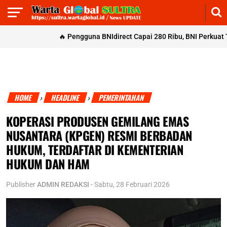
🔥
Pengguna BNIdirect Capai 280 Ribu, BNI Perkuat Trans
HOME
HEADLINE
PEMERINTAHAN
›
›
KOPERASI PRODUSEN GEMILANG EMAS
NUSANTARA (KPGEN) RESMI BERBADAN
HUKUM, TERDAFTAR DI KEMENTERIAN
HUKUM DAN HAM
Publisher
ADMIN REDAKSI
-
Sabtu, 28 Februari 2026