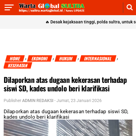
🔥
Desak kejaksaan tinggi, polda sultra, untuk segera
HOME
EKONOMI
HUKUM
INTERNASIONAL
›
›
›
›
KESEHATAN
Dilaporkan atas dugaan kekerasan terhadap
siswi SD, kades undolo beri klarifikasi
Publisher
ADMIN REDAKSI
-
Jumat, 23 Januari 2026
Dilaporkan atas dugaan kekerasan terhadap siswi SD,
kades undolo beri klarifikasi