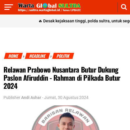
🔥
Desak kejaksaan tinggi, polda sultra, untuk segera 
HOME
HEADLINE
POLITIK
›
›
Relawan Prabowo Nusantara Butur Dukung
Paslon Afiruddin - Rahman di Pilkada Butur
2024
Publisher
Andi Ashar
-
Jumat, 30 Agustus 2024