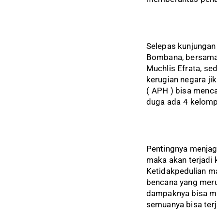
Selepas kunjungan
Bombana, bersama 
Muchlis Efrata, sed
kerugian negara ji
( APH ) bisa menca
duga ada 4 kelompo
Pentingnya menjaga
maka akan terjadi
Ketidakpedulian m
bencana yang meru
dampaknya bisa me
semuanya bisa terj