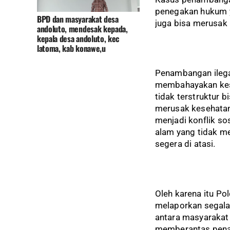
penegakan hukum y
BPD dan masyarakat desa
juga bisa merusak
andoluto, mendesak kepada,
kepala desa andoluto, kec
latoma, kab konawe,u
Penambangan ilegal
membahayakan kese
tidak terstruktur 
merusak kesehatan 
menjadi konflik so
alam yang tidak me
segera di atasi.
Oleh karena itu Po
melaporkan segala 
antara masyarakat
memberantas pena