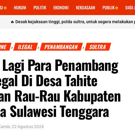
ASI
HUKUM
POLITIK
EKONOMI
KEKUASAAN
PUBLIK
DATA 
 kejaksaan tinggi, polda sultra, untuk segera melakukan pemeriksaan
INE
ILEGAL
PENAMBANGAN
SULTRA
›
›
›
 Lagi Para Penambang
gal Di Desa Tahite
an Rau-Rau Kabupaten
 Sulawesi Tenggara
Kamis, 22 Agustus 2024