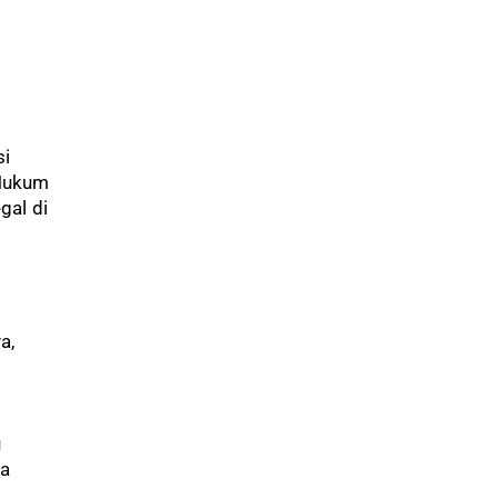
si
 Hukum
gal di
a,
u
ya