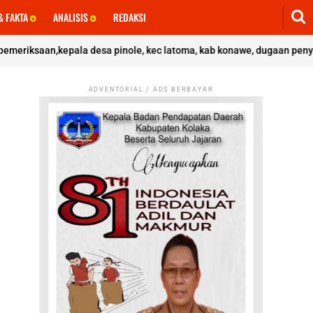
& FAKTA
ANALISIS
REDAKSI
,kepala desa pinole, kec latoma, kab konawe, dugaan penyalahgunaan d
ADVENTORIAL / ADS BERBAYAR