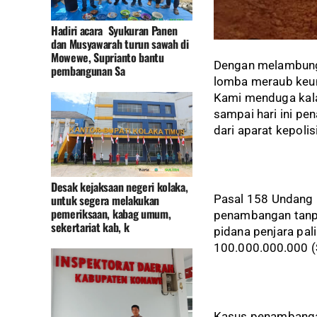
Hadiri acara Syukuran Panen
dan Musyawarah turun sawah di
Mowewe, Suprianto bantu
Dengan melambungn
pembangunan Sa
lomba meraub keun
Kami menduga kala
sampai hari ini pe
dari aparat kepoli
Desak kejaksaan negeri kolaka,
untuk segera melakukan
Pasal 158 Undang 
pemeriksaan, kabag umum,
penambangan tanpa
sekertariat kab, k
pidana penjara pal
100.000.000.000 (S
Kasus penambangan