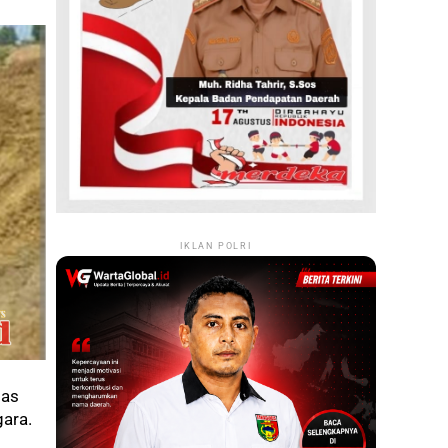
IKLAN POLRI
mas
ara.