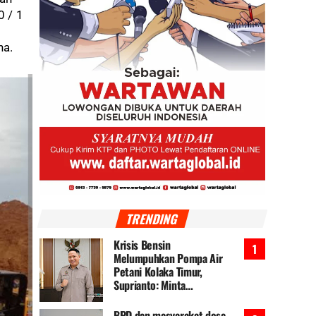
0 / 1
na.
TRENDING
Krisis Bensin
Melumpuhkan Pompa Air
Petani Kolaka Timur,
Suprianto: Minta
Pemerintah Seger......
BPD dan masyarakat desa