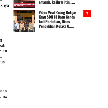
amanah, kalibrasi tin......
aknya
Video Viral Ruang Belajar
Kayu SDN 13 Batu Ganda
Jadi Perhatian, Dinas
Pendidikan Kolaka U......
ng
pak
bisa
ya
rus
iasa
sama