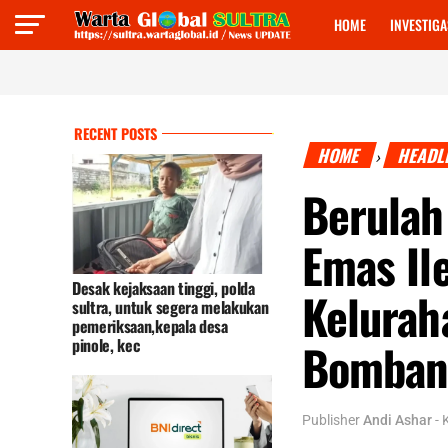
HOME
INVESTIG
🔥
Desak
RECENT POSTS
HOME
HEADL
›
Berulah
Emas Ile
Desak kejaksaan tinggi, polda
Kelurah
sultra, untuk segera melakukan
pemeriksaan,kepala desa
pinole, kec
Bombana
Publisher
Andi Ashar
-