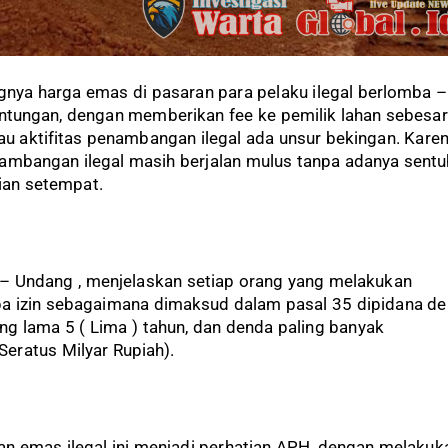
ya harga emas di pasaran para pelaku ilegal berlomba –
tungan, dengan memberikan fee ke pemilik lahan sebesar
u aktifitas penambangan ilegal ada unsur bekingan. Kare
nambangan ilegal masih berjalan mulus tanpa adanya sent
sian setempat.
– Undang , menjelaskan setiap orang yang melakukan
 izin sebagaimana dimaksud dalam pasal 35 dipidana d
ing lama 5 ( Lima ) tahun, dan denda paling banyak
eratus Milyar Rupiah).
 emas ilegal ini menjadi perhatian APH, dengan melakuk