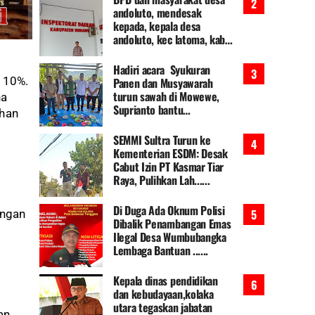
andoluto, mendesak
kepada, kepala desa
andoluto, kec latoma, kab
k......
Hadiri acara Syukuran
 10%.
Panen dan Musyawarah
turun sawah di Mowewe,
na
Suprianto bantu
uhan
pembang......
SEMMI Sultra Turun ke
Kementerian ESDM: Desak
Cabut Izin PT Kasmar Tiar
Raya, Pulihkan Lah......
Di Duga Ada Oknum Polisi
engan
Dibalik Penambangan Emas
Ilegal Desa Wumbubangka
Lembaga Bantuan ......
Kepala dinas pendidikan
dan kebudayaan,kolaka
utara tegaskan jabatan
an