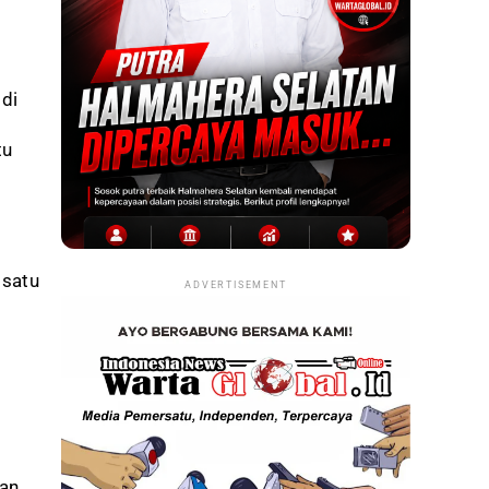
di
tu
 satu
ADVERTISEMENT
kan