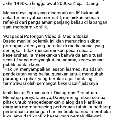
akhir 1990-an hingga awal 2000-an," ujar Daeng.
Menurutnya, apa yang disampaikan JK bukanlah
sekadar pernyataan normatif, melainkan sebuah
refleksi dari pengalaman panjang beliau di lapangan
saat meredam konflik.
Waspadai Potongan Video di Media Sosial
Daeng menilai polemik ini kian meruncing akibat
potongan video yang beredar di media sosial yang
seringkali tidak mencerminkan pesan secara
keseluruhan. Ia menekankan bahwa dalam situasi
sensitif yang menyangkut isu agama, kedewasaan
publik adalah kunci.
"Pak JK menyampaikan lesson learned. Itu adalah
pendekatan yang beliau gunakan untuk mengubah
paradigma pihak yang bertikai agar tidak lagi
termotivasi oleh semangat kekerasan," jelasnya
lebih lanjut, Seruan untuk Dialog dan Persatuan
Menutup pernyataannya, Daeng mengimbau semua
pihak untuk mengedepankan dialog dan klarifikasi
daripada memperuncing perbedaan tafsir. Ia berharap
perbedaan pandangan hari ini tidak sampai membuka
luka lama dari konflik besar yang pernah dilewati