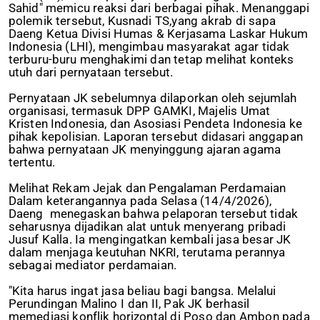
Sahid" memicu reaksi dari berbagai pihak. Menanggapi
polemik tersebut, Kusnadi TS,yang akrab di sapa
Daeng Ketua Divisi Humas & Kerjasama Laskar Hukum
Indonesia (LHI), mengimbau masyarakat agar tidak
terburu-buru menghakimi dan tetap melihat konteks
utuh dari pernyataan tersebut.
Pernyataan JK sebelumnya dilaporkan oleh sejumlah
organisasi, termasuk DPP GAMKI, Majelis Umat
Kristen Indonesia, dan Asosiasi Pendeta Indonesia ke
pihak kepolisian. Laporan tersebut didasari anggapan
bahwa pernyataan JK menyinggung ajaran agama
tertentu.
Melihat Rekam Jejak dan Pengalaman Perdamaian
Dalam keterangannya pada Selasa (14/4/2026),
Daeng menegaskan bahwa pelaporan tersebut tidak
seharusnya dijadikan alat untuk menyerang pribadi
Jusuf Kalla. Ia mengingatkan kembali jasa besar JK
dalam menjaga keutuhan NKRI, terutama perannya
sebagai mediator perdamaian.
"Kita harus ingat jasa beliau bagi bangsa. Melalui
Perundingan Malino I dan II, Pak JK berhasil
memediasi konflik horizontal di Poso dan Ambon pada