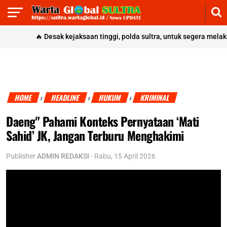
🔥
Desak kejaksaan tinggi, polda sultra, untuk segera melakukan 
HOME
HEADLINE
HUKUM
KRIMINAL
›
›
›
Daeng" Pahami Konteks Pernyataan ‘Mati
Sahid’ JK, Jangan Terburu Menghakimi
Publisher
ADMIN REDAKSI
-
Rabu, 15 April 2026